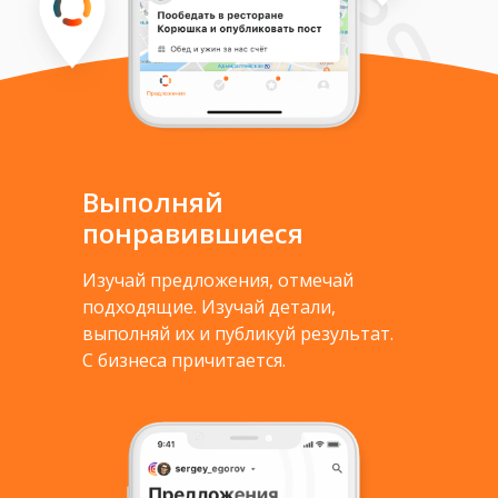
Выполняй
понравившиеся
Изучай предложения, отмечай
подходящие. Изучай детали,
выполняй их и публикуй результат.
С бизнеса причитается.