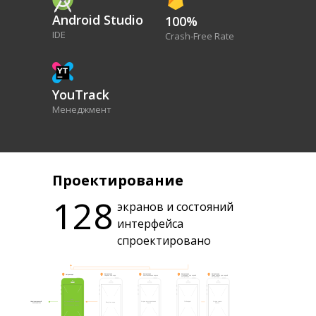
Android Studio
100%
IDE
Crash-Free Rate
YouTrack
Менеджмент
Дизайн
Проектирование
128
экранов и состояний
интерфейса
Figma
Principle
спроектировано
Проектирование
Анимации
и дизайн
InVision
Trello