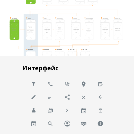
Прототипирование
Менеджмент
Zeplin
Передача
макетов в
разработку
Интерфейс