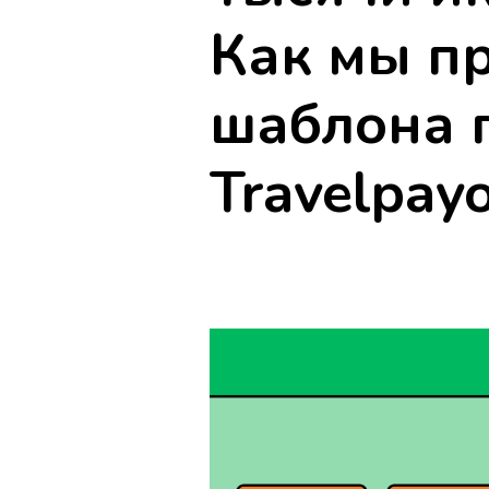
Как мы п
шаблона 
Travelpay