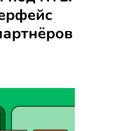
терфейс
партнёров