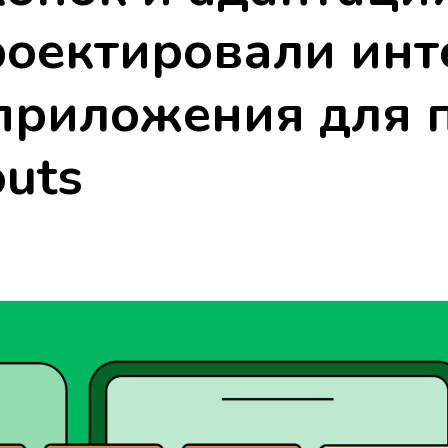
роектировали ин
приложения для 
outs