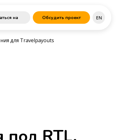
Обсудить проект
EN
аться на
ия для Travelpayouts
 под RTL.